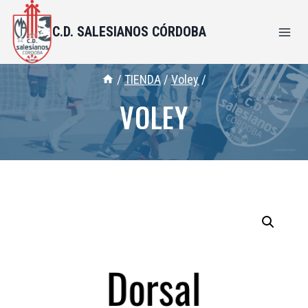
C.D. SALESIANOS CÓRDOBA
/
TIENDA
/
Voley
/
VOLEY