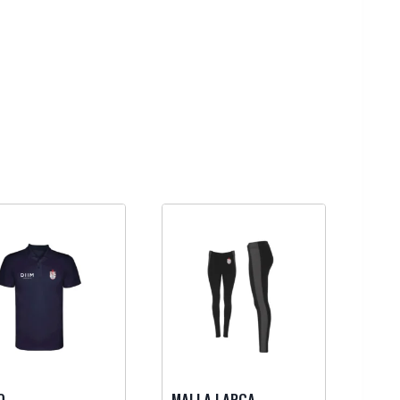
O
MALLA LARGA