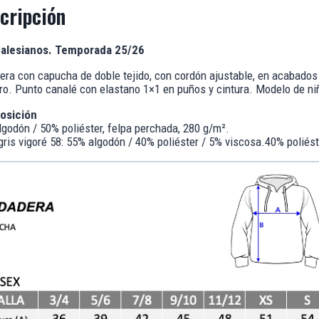
cripción
Salesianos. Temporada 25/26
ra con capucha de doble tejido, con cordón ajustable, en acabados so
o. Punto canalé con elastano 1×1 en puños y cintura. Modelo de ni
osición
godón / 50% poliéster, felpa perchada, 280 g/m².
gris vigoré 58: 55% algodón / 40% poliéster / 5% viscosa.40% poliést