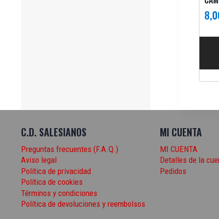
8,
C.D. SALESIANOS
MI CUENTA
Preguntas frecuentes (F.A.Q.)
MI CUENTA
Aviso legal
Detalles de la cue
Política de privacidad
Pedidos
Política de cookies
Términos y condiciones
Política de devoluciones y reembolsos