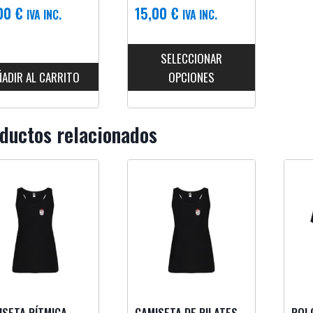
,00
€
15,00
€
IVA INC.
IVA INC.
SELECCIONAR
ÑADIR AL CARRITO
OPCIONES
ductos relacionados
ISETA RÍTMICA
CAMISETA DE PILATES
POL